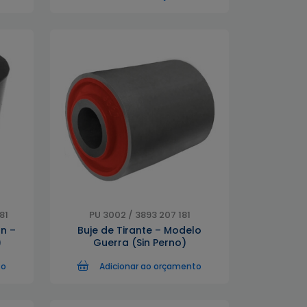
81
PU 3002 / 3893 207 181
n –
Buje de Tirante – Modelo
)
Guerra (Sin Perno)
to
Adicionar ao orçamento