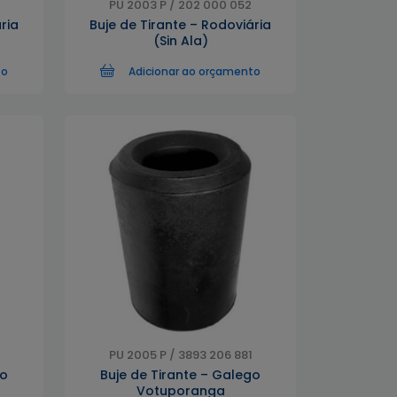
PU 2003 P / 202 000 052
ria
Buje de Tirante – Rodoviária
(Sin Ala)
to
Adicionar ao orçamento
PU 2005 P / 3893 206 881
go
Buje de Tirante – Galego
Votuporanga