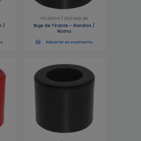
PU 2001 P / 202 000 39
n /
Buje de Tirante – Randon /
Noma
to
Adicionar ao orçamento