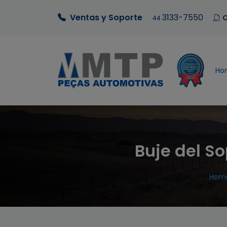
Ventas y Soporte
3133-7550
C
44
Ho
Buje del S
Hom