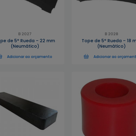
B 2027
B 2028
pe de 5ª Rueda – 22 mm
Tope de 5ª Rueda – 18 
(Neumático)
(Neumático)
Adicionar ao orçamento
Adicionar ao orçamen