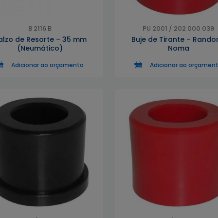
B 2116 B
PU 2001 / 202 000 039
alzo de Resorte – 35 mm
Buje de Tirante – Rando
(Neumático)
Noma
Adicionar ao orçamento
Adicionar ao orçamen