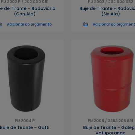
PU 2002 P / 202 000 051
PU 2003 / 202 000 052
je de Tirante – Rodoviária
Buje de Tirante – Rodoviá
(Con Ala)
(Sin Ala)
Adicionar ao orçamento
Adicionar ao orçamen
PU 2004 P
PU 2005 / 3893 206 881
Buje de Tirante – Gotti
Buje de Tirante – Gale
Votuporanga