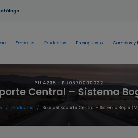
atálogo
me
Empresa
Productos
Presupuesto
Cambios y 
PU 4235 - BU0570000022
oporte Central – Sistema Bo
e
Productos
Buje del Soporte Central – Sistema Bogie (M