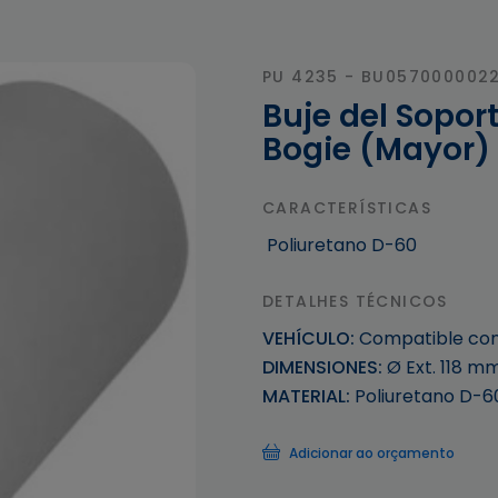
PU 4235 - BU057000002
Buje del Sopor
Bogie (Mayor)
CARACTERÍSTICAS
Poliuretano D-60
DETALHES TÉCNICOS
VEHÍCULO:
Compatible con
DIMENSIONES:
Ø Ext. 118 m
MATERIAL:
Poliuretano D-6
Adicionar ao orçamento