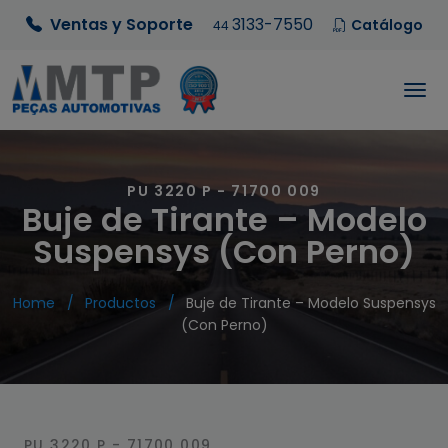
Ventas y Soporte
3133-7550
Catálogo
44
PU 3220 P - 71700 009
Buje de Tirante – Modelo
Suspensys (Con Perno)
Home
Productos
Buje de Tirante – Modelo Suspensys
(Con Perno)
PU 3220 P - 71700 009