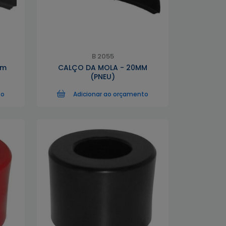
B 2055
mm
CALÇO DA MOLA - 20MM
(PNEU)
to
Adicionar ao orçamento