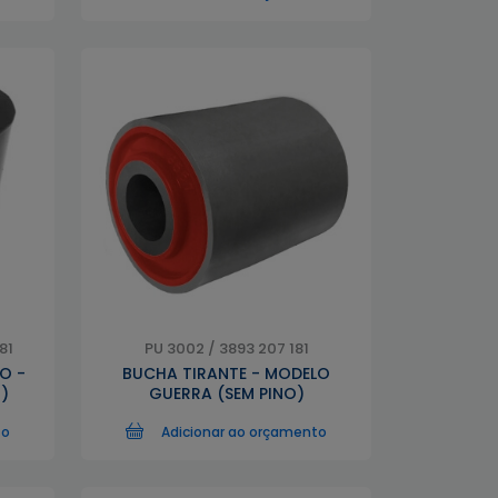
81
PU 3002 / 3893 207 181
O -
BUCHA TIRANTE - MODELO
)
GUERRA (SEM PINO)
to
Adicionar ao orçamento