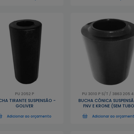
PU 2052 P
PU 3010 P S/T / 3863 205 4
CHA TIRANTE SUSPENSÃO -
BUCHA CÔNICA SUSPENSÃ
GOLIVER
FNV E KRONE (SEM TUBO
Adicionar ao orçamento
Adicionar ao orçamen