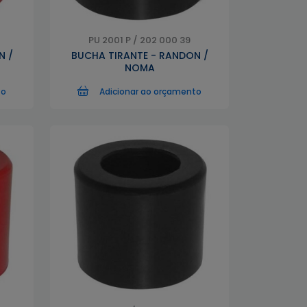
PU 2001 P / 202 000 39
N /
BUCHA TIRANTE - RANDON /
NOMA
to
Adicionar ao orçamento