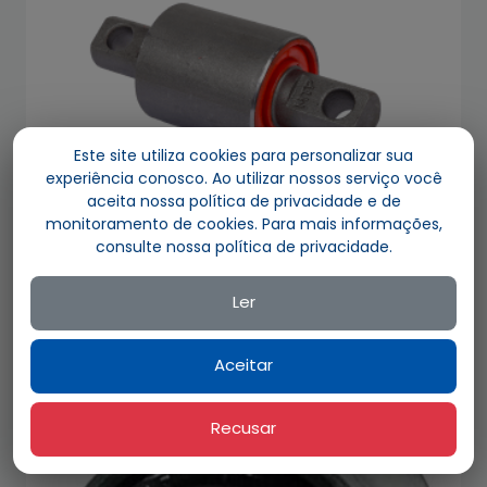
Este site utiliza cookies para personalizar sua
experiência conosco. Ao utilizar nossos serviço você
aceita nossa política de privacidade e de
monitoramento de cookies. Para mais informações,
consulte nossa política de privacidade.
PU 3003 / 389 320 7281
BUCHA TIRANTE - MODELO GUERRA (COM PINO)
Ler
Adicionar ao orçamento
Aceitar
Recusar