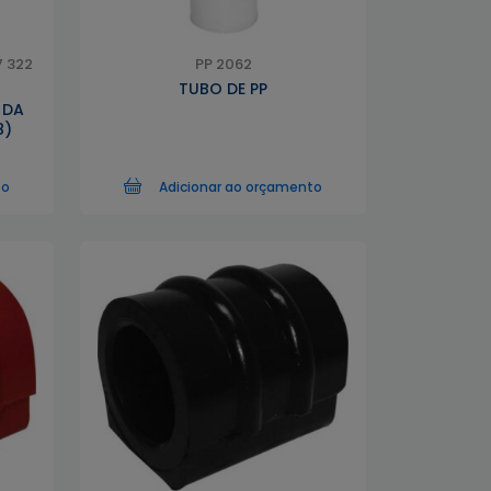
7 322
PP 2062
TUBO DE PP
 DA
8)
to
Adicionar ao orçamento