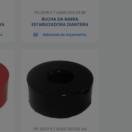
PU 2015 P / A309 323 03 85
BUCHA DA BARRA
RA
ESTABILIZADORA DIANTEIRA
to
Adicionar ao orçamento
PU 2037 P / A320 323 00 44