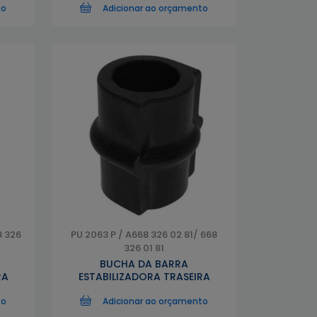
to
Adicionar ao orçamento
8 326
PU 2063 P / A668 326 02 81/ 668
326 01 81
BUCHA DA BARRA
RA
ESTABILIZADORA TRASEIRA
to
Adicionar ao orçamento