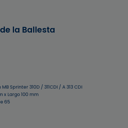
de la Ballesta
B Sprinter 310D / 311CDI / A 313 CDI
m x Largo 100 mm
re 65