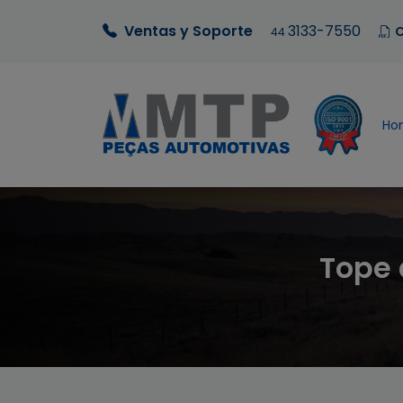
Ventas y Soporte
3133-7550
C
44
Ho
Tope 