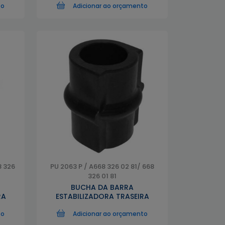
to
Adicionar ao orçamento
8 326
PU 2063 P / A668 326 02 81/ 668
326 01 81
BUCHA DA BARRA
RA
ESTABILIZADORA TRASEIRA
to
Adicionar ao orçamento