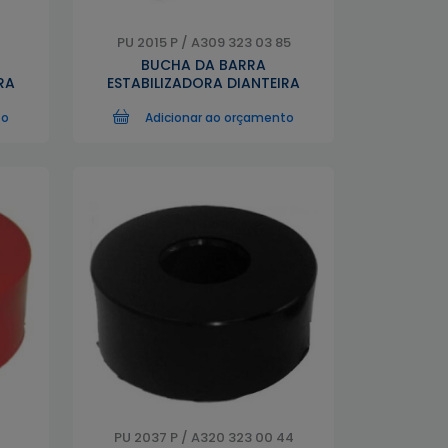
PU 2015 P / A309 323 03 85
BUCHA DA BARRA
RA
ESTABILIZADORA DIANTEIRA
to
Adicionar ao orçamento
PU 2037 P / A320 323 00 44