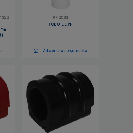
7 322
PP 2062
TUBO DE PP
 DA
8)
to
Adicionar ao orçamento