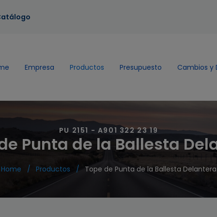
atálogo
me
Empresa
Productos
Presupuesto
Cambios y 
PU 2151 - A901 322 23 19
de Punta de la Ballesta Del
Home
Productos
Tope de Punta de la Ballesta Delantera