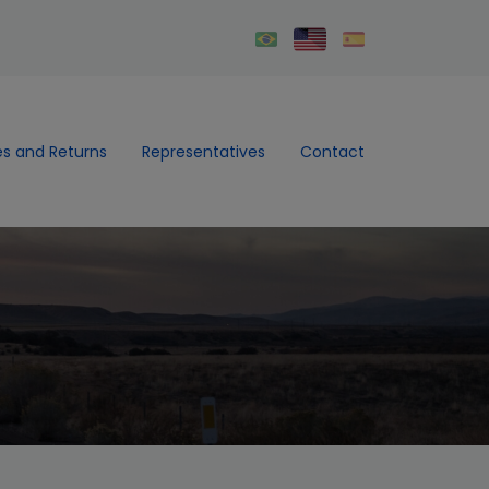
s and Returns
Representatives
Contact