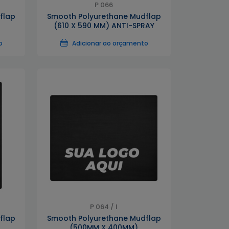
P 066
flap
Smooth Polyurethane Mudflap
(610 X 590 MM) ANTI-SPRAY
o
Adicionar ao orçamento
P 064 / I
flap
Smooth Polyurethane Mudflap
(500MM X 400MM)