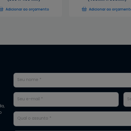
Adicionar ao orçamento
Adicionar ao orçament
Seu nome *
Seu e-mail *
S
da,
o
Qual o assunto *