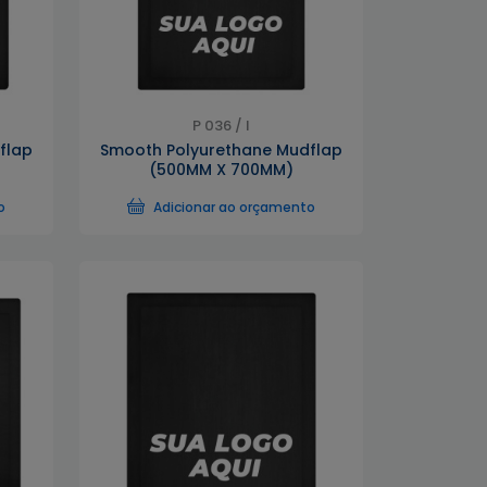
P 036 / I
flap
Smooth Polyurethane Mudflap
(500MM X 700MM)
o
Adicionar ao orçamento