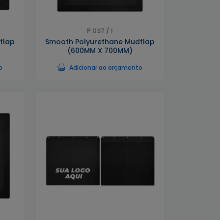
P 037 / I
flap
Smooth Polyurethane Mudflap
(600MM X 700MM)
o
Adicionar ao orçamento