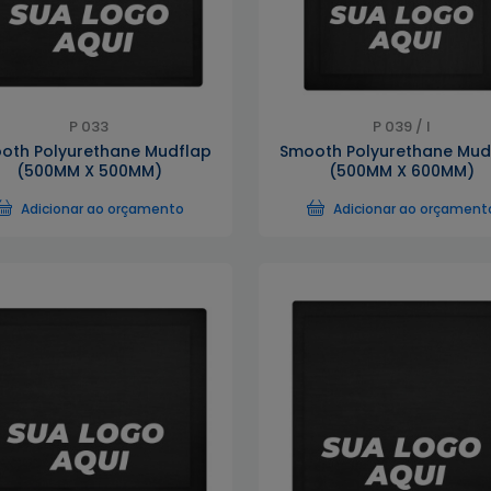
P 033
P 039 / I
oth Polyurethane Mudflap
Smooth Polyurethane Mud
(500MM X 500MM)
(500MM X 600MM)
Adicionar ao orçamento
Adicionar ao orçament