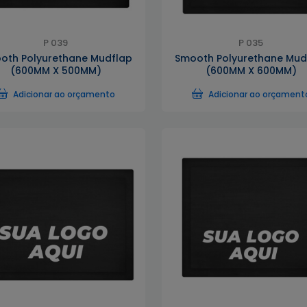
P 039
P 035
oth Polyurethane Mudflap
Smooth Polyurethane Mud
(600MM X 500MM)
(600MM X 600MM)
Adicionar ao orçamento
Adicionar ao orçament