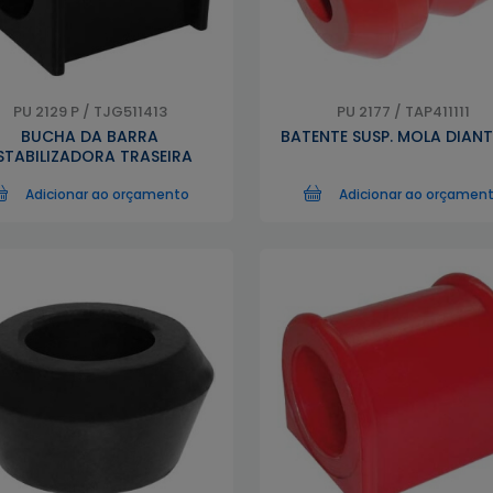
PU 2129 P / TJG511413
PU 2177 / TAP411111
BUCHA DA BARRA
BATENTE SUSP. MOLA DIANT
STABILIZADORA TRASEIRA
Adicionar ao orçamento
Adicionar ao orçamen