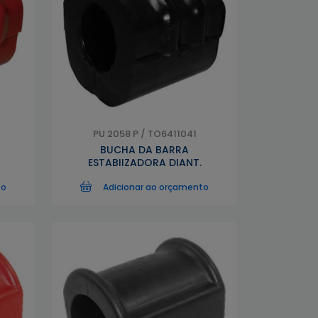
PU 2058 P / TO6411041
BUCHA DA BARRA
ESTABIIZADORA DIANT.
to
Adicionar ao orçamento