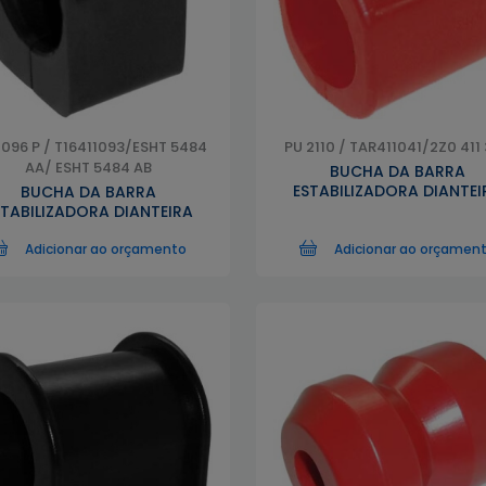
2096 P / T16411093/ESHT 5484
PU 2110 / TAR411041/2Z0 411
AA/ ESHT 5484 AB
BUCHA DA BARRA
ESTABILIZADORA DIANTEI
BUCHA DA BARRA
STABILIZADORA DIANTEIRA
Adicionar ao orçamento
Adicionar ao orçamen