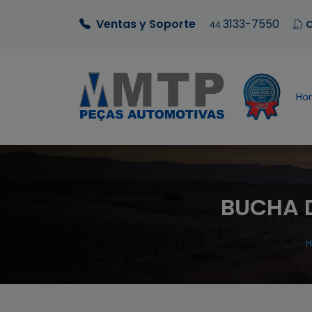
Ventas y Soporte
3133-7550
C
44
Ho
BUCHA D