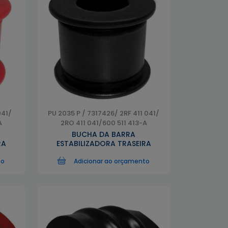
041/
PU 2035 P / 7317426/ 2RF 411 041/
A
2RO 411 041/600 511 413-A
BUCHA DA BARRA
RA
ESTABILIZADORA TRASEIRA
to
Adicionar ao orçamento