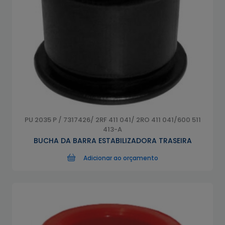
PU 2035 P / 7317426/ 2RF 411 041/ 2RO 411 041/600 511
413-A
BUCHA DA BARRA ESTABILIZADORA TRASEIRA
Adicionar ao orçamento